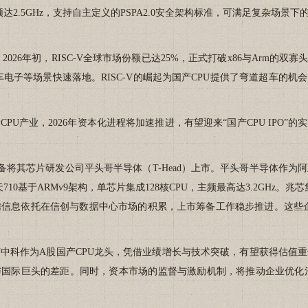
，主频达2.5GHz，支持自主定义的PSPA2.0安全架构标准，可满足复
026年初，RISC-V全球市场份额已达25%，正式打破x86与Arm的
车电子等场景快速落地。RISC-V的崛起为国产CPU提供了弯道超车的
U产业，2026年资本化进程将加速推进，有望迎来“国产CPU IPO”
将其芯片研发公司平头哥半导体（T-Head）上市。平头哥半导体作为
710基于ARMv9架构，单芯片集成128核CPU，主频最高达3.2GHz
撑点。飞腾信息依托在信创与数据中心市场的积累，上市筹备工作稳步推进。这
科作为A股国产CPU龙头，凭借业绩增长与技术突破，有望获得估值重
与国际巨头的差距。同时，资本市场的监督与激励机制，将推动企业优化治