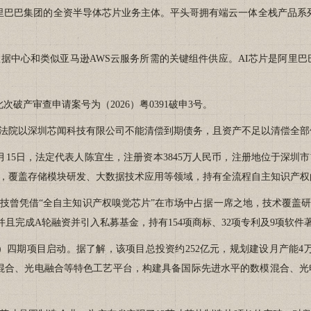
里巴巴集团的全资半导体芯片业务主体。平头哥拥有端云一体全栈产品系列
心和类似亚马逊AWS云服务所需的关键组件供应。AI芯片是阿里巴巴打造
产审查申请案号为（2026）粤0391破申3号。
院以深圳芯闻科技有限公司不能清偿到期债务，且资产不足以清偿全部
月15日，法定代表人陈宜生，注册资本3845万人民币，注册地位于深圳
，覆盖存储模块研发、大数据技术应用等领域，持有全流程自主知识产权
凭借“全自主知识产权嗅觉芯片”在市场中占据一席之地，技术覆盖研发
并且完成A轮融资并引入私募基金，持有154项商标、32项专利及9项软件
）四期项目启动。据了解，该项目总投资约252亿元，规划建设月产能4万
混合、光电融合等特色工艺平台，构建具备国际先进水平的数模混合、光电