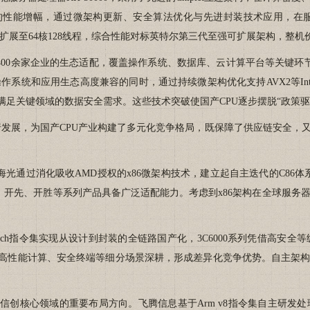
30%的性能增幅，通过微架构更新、安全算法优化与先进封装技术应用，
装，扩展至64核128线程，综合性能对标英特尔第三代至强可扩展架构，整
0余家企业的生态适配，覆盖操作系统、数据库、云计算平台等关键环节
系统和应用生态高度兼容的同时，通过持续微架构优化支持AVX2等In
，满足关键领域的数据安全需求。这些技术突破使国产CPU逐步摆脱“政策驱
V四大架构并行发展，为国产CPU产业构建了多元化竞争格局，既保障了供应链
通过消化吸收AMD授权的x86微架构技术，建立起自主迭代的C86体系
险，开先、开胜等系列产品具备广泛适配能力。考虑到x86架构在全球服务
ch指令集实现从设计到封装的全链路国产化，3C6000系列凭借高安
构则在高性能计算、安全终端等细分场景深耕，形成差异化竞争优势。自主架
信创核心领域的重要布局方向。飞腾信息基于Arm v8指令集自主研发