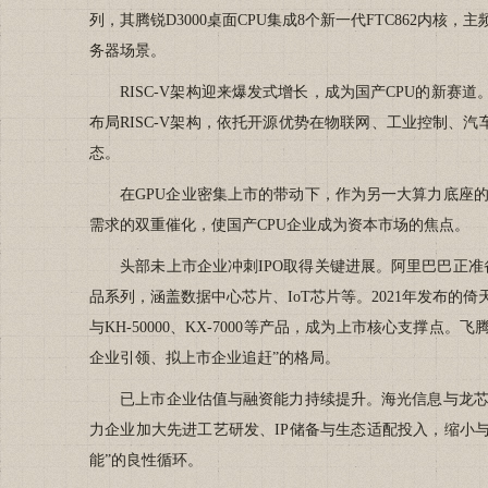
列，其腾锐D3000桌面CPU集成8个新一代FTC862内核
务器场景。
RISC-V架构迎来爆发式增长，成为国产CPU的新赛道。2
布局RISC-V架构，依托开源优势在物联网、工业控制、汽
态。
在GPU企业密集上市的带动下，作为另一大算力底座的CP
需求的双重催化，使国产CPU企业成为资本市场的焦点。
头部未上市企业冲刺IPO取得关键进展。阿里巴巴正准备
品系列，涵盖数据中心芯片、IoT芯片等。2021年发布的倚天
与KH-50000、KX-7000等产品，成为上市核心支
企业引领、拟上市企业追赶”的格局。
已上市企业估值与融资能力持续提升。海光信息与龙芯中
力企业加大先进工艺研发、IP储备与生态适配投入，缩小
能”的良性循环。