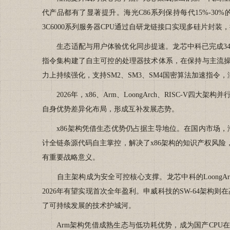
代产品都有了显著提升。海光C86系列保持每代15%-
3C6000系列服务器CPU通过自研龙链接口实现多硅片封
生态适配与用户体验优化同步提速。龙芯中科已完成340
指令集构建了自主可控的处理器技术体系，在保持与主流操作
力上持续强化，支持SM2、SM3、SM4国密算法加速指令
2026年，x86、Arm、LoongArch、RISC-
自身优势差异化布局，形成互补发展态势。
x86架构凭借生态优势仍占据主导地位。在国内市场，海光
计全链条源代码自主掌控，解决了x86架构的知识产权风
有重要战略意义。
自主架构成为安全可控核心支撑。龙芯中科的LoongAr
2026年有望实现首次全年盈利。申威科技的SW-64架
了可持续发展的技术护城河。
Arm架构凭借成熟生态与低功耗优势，成为国产CPU在